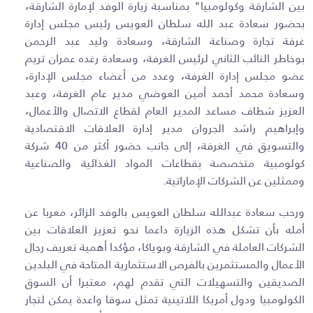
بين الشارقة وكولومبيا" بمناسبة زيارة الوفد لإمارة الشارقة،
بحضور سعادة عبد الله سلطان العويس رئيس مجلس إدارة
غرفة تجارة وصناعة الشارقة، وسعادة وليد عبد الرحمن
بوخاطر النائب الثاني لرئيس الغرفة، وسعادة رغده عمران تريم
عضو مجلس إدارة الغرفة، وعدد من أعضاء مجلس الإدارة،
وسعادة محمد أحمد أمين العوضي مدير عام الغرفة، وعبد
العزيز شطاف مساعد المدير العام لقطاع الاتصال والأعمال،
وإبراهيم راشد الجروان مدير إدارة العلاقات الاقتصادية
والتسويق في الغرفة، إلى جانب حضور أكثر من 40 شركة
كولومبية متخصصة بقطاعات المواد الغذائية والصناعية
وممثلين عن الشركات الإماراتية.
ورحب سعادة عبدالله سلطان العويس بالوفد الزائر، معربا عن
أمله بأن تشكل هذه الزيارة داعما نحو تعزيز العلاقات بين
الشركات العاملة في الشارقة وبوياكا، مؤكدا أهمية تعريف رجال
الأعمال والمستثمرين بالفرص الاستثمارية المتاحة في البلدين
الصديقين والتسهيلات التي تقدم لهم، معتبرا أن السوق
الكولومبيا ودول أمريكا اللاتينية تمثل سوقا واعدة يمكن لتجار