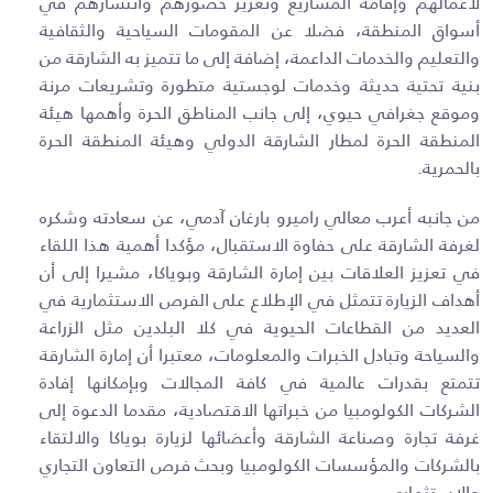
لأعمالهم وإقامة المشاريع وتعزيز حضورهم وانتشارهم في
أسواق المنطقة، فضلا عن المقومات السياحية والثقافية
والتعليم والخدمات الداعمة، إضافة إلى ما تتميز به الشارقة من
بنية تحتية حديثة وخدمات لوجستية متطورة وتشريعات مرنة
وموقع جغرافي حيوي، إلى جانب المناطق الحرة وأهمها هيئة
المنطقة الحرة لمطار الشارقة الدولي وهيئة المنطقة الحرة
بالحمرية
.
من جانبه أعرب معالي راميرو بارغان آدمي، عن سعادته وشكره
لغرفة الشارقة على حفاوة الاستقبال، مؤكدا أهمية هذا اللقاء
في تعزيز العلاقات بين إمارة الشارقة وبوياكا، مشيرا إلى أن
أهداف الزيارة تتمثل في الإطلاع على الفرص الاستثمارية في
العديد من القطاعات الحيوية في كلا البلدين مثل الزراعة
والسياحة وتبادل الخبرات والمعلومات، معتبرا أن إمارة الشارقة
تتمتع بقدرات عالمية في كافة المجالات وبإمكانها إفادة
الشركات الكولومبيا من خبراتها الاقتصادية، مقدما الدعوة إلى
غرفة تجارة وصناعة الشارقة وأعضائها لزيارة بوياكا والالتقاء
بالشركات والمؤسسات الكولومبيا وبحث فرص التعاون التجاري
والاستثماري.