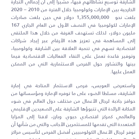
الشارقة توسيع نشاطاتهم فيها، مشيرا إلى أن إجمالي التجارة
الخارجية بين الإمارات وكولومبيا خلال الفترة من 2010 – 2020
بلغت نحو 1,355,000,000 دولار في حين بلغت صادرات
الإمارات لكولومبيا في النصف الأول من العام الجاري 167
مليون دولار، لذلك تستهدف الغرفة من خلال هذا الملتقى
إلى المساهمة في تعزيز هذه الأرقام عبر إيجاد شراكات
اقتصادية تسهم في تنمية العلاقة بين الشارقة وكولومبيا،
وتوفير قاعدة تعمل على التقاء الفعاليات الاقتصادية فيما
بينها والتشاور حول الفرص الاستثمارية التي من الممكن
العمل عليها.
واستعرض العويس، فرص الاستثمار المتاحة في إمارة
الشارقة، مسلطا الضوء على ما توفره الإمارة ومؤسساتها من
حوافز جاذبة لرجال الأعمال من مختلف دول العالم في ضوء
المكانة الرائدة التي تتبوؤها الشارقة على الصعيدين الإقليمي
والعالمي كمركز اقتصادي حيوي وبارز، لافتا إلى المزايا
المتعددة التي تقدمها للمستثمرين الأجانب والتي من شأنها أن
توفر لرجال الأعمال الكولومبيين أفضل الفرص لتأسيس مراكز