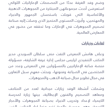
وضم وفد الغرفة عددًا من المصممات الإماراتيات اللواتي
استعرضن أحدث مجموعاتهن المبتكرة من المجوهرات الذهبية
والألماسية التي قوبلت باستحسان الجمهور والخبراء
والمهتمين، وأبرزت المستوى المتميز الذي وصلت إليه صناعة
تصميم المجوهرات في الإمارات وما تحققه من حضور في
المعارض العالمية.
لقاءات وزيارات
وعلى هامش المعرض التقت منى سلطان السويدي مدير
المكتب التنفيذي لرئيس مجلس إدارة غرفة الشارقة، مسؤولة
منصة صاغة الإماراتيين بالمسؤولين في المعرض وعدد من
المختصين في الصياغة وفنونها، وبحثت معهم سبل التعاون
في مجال تطوير مجال صياغة الذهب والمجوهرات.
وشملت أنشطة الوفد زيارات ميدانية لعدد من المتاحف
ومعاهد التصميم والفنون الإيطالية، بينها زيارة لمدرسة
الكيمياء لإعداد وتدريب الخبراء بصياغة المجوهرات والأحجار
الكريمة، وهي مدرسة عالمية تخرج منها كبار الفنانين الذين