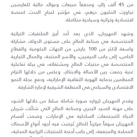
من
45
ألف زائر، ومحققاً مبيعات وعوائد مالية للعارضين
تجاوزت المليون درهم، في مؤشر لنجاح الحدث كمنصة
اقتصادية وتراثية وسياحية متكاملة
.
وشهد المهرجان، الذي يعد أحد أبرز الملتقيات التراثية
المتخصصة في صناعة المالح على مستوى الدولة، مشاركة
واسعة لأكثر من
100
عارض من الجهات الحكومية والقطاع
الخاص، إلى جانب الحرفيين، والأسر المنتجة، والمحال التجارية
المتخصصة في منتجات المالح ومشتقاته، في بيئة تفاعلية
غنية جمعت بين الأصالة والابتكار، وعكس من خلالها التزام
المنظمين بحماية الهوية الثقافية الإماراتية، ودفع عجلة النمو
الاقتصادي والسياحي في المنطقة الشرقية لإمارة الشارقة
.
وقدم المهرجان لزواره صورة شاملة سلط من خلالها الضوء
على مهنة الصيد البحري وصناعة المالح التي شكّلت شريان
الحياة للمجتمعات الساحلية في الإمارات، وضمت أقسام
المهرجان سوقاً مركزياً للمالح عُرضت فيه أجود أنواع الأسماك
المملحة والمجففة، إلى جانب أجنحة للمنتجات الزراعية المحلية،