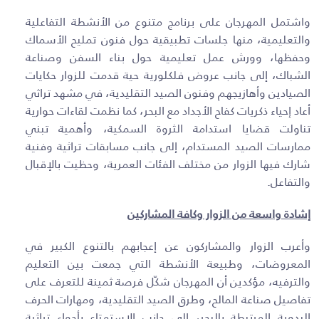
واشتمل المهرجان على برنامج متنوع من الأنشطة التفاعلية
والتعليمية، منها جلسات تطبيقية حول فنون تمليح الأسماك
وحفظها، وورش عمل تعليمية حول بناء السفن وصناعة
الشباك، إلى جانب عروض فلكلورية حية قدمت للزوار حكايات
الصيادين وأهازيجهم وفنون الصيد التقليدية، في مشهد تراثي
أعاد إحياء ذكريات كفاح الأجداد مع البحر، كما نظمت لقاءات حوارية
تناولت قضايا استدامة الثروة السمكية، وأهمية تبني
ممارسات الصيد المستدام، إلى جانب مسابقات تراثية وفنية
شارك فيها الزوار من مختلف الفئات العمرية، وحظيت بالإقبال
والتفاعل
.
إشادة واسعة من الزوار وكافة المشاركين
وأعرب الزوار والمشاركون عن إعجابهم بالتنوع الكبير في
المعروضات، وطبيعة الأنشطة التي جمعت بين التعليم
والترفيه، مؤكدين أن المهرجان شكّل فرصة ثمينة للتعرف على
تفاصيل صناعة المالح، وطرق الصيد التقليدية، ومهارات الحرف
اليدوية المرتبطة بالبحر، إلى جانب الاستمتاع بأجواء تراثية