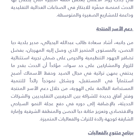
الحدث كمنصة محفّزة للابتكار في الصناعات الغذائية التقليدية
وداعمة للمشاريع الصغيرة والمتوسطة.
دعم الأسر المنتجة
من جانبه، أشاد سعادة طالب عبدالله اليحيائي، مدير بلدية دبا
الحصن، بالمستوى المتميز الذي وصل إليه المهرجان، بفضل
تضافر الجهود التنظيمية والحرص على ضمان تجربة استثنائية
للزوار والمشاركين على حد سواء، مؤكداً أن الحدث بقدر ما
يحتفي بمهن تراثية في مجال الصيد وحفظ الأسماك أصبح
استثماراً في المستقبل، ويشكل نموذجاً رائداً للتنمية
المستدامة القائمة على الهوية، من خلال دعم الأسر المنتجة
وفتح آفاق جديدة للشراكة بين الحرفيين التقليديين والشركات
الحديثة، بالإضافة إلى دوره في دفع عجلة النمو السياحي
والاقتصادي وتعزيز مكانة دبا الحصن والمنطقة الشرقية وإمارة
الشارقة كوجهة رائدة للتراث والفعاليات المتميزة.
برنامج متنوع بالفعاليات