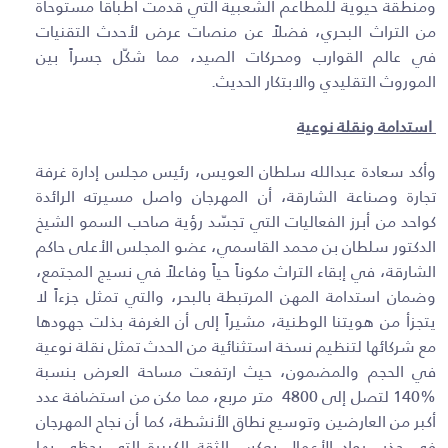
ومنطقة حيوية للمطاعم الشعبية التي قدمت أطباقاً مستوحاة
من التراث البحري، فضلاً عن منصات عرض لأحدث التقنيات
في عالم القوارب ومحركات الصيد، مما شكّل جسراً بين
الموروث التقليدي والابتكار الحديث
.
استدامة ونقلة نوعية
وأكد سعادة عبدالله سلطان العويس، رئيس مجلس إدارة غرفة
تجارة وصناعة الشارقة، أن المهرجان واصل مسيرته الرائدة
كواحد من أبرز الفعاليات التي تجسّد رؤية صاحب السمو الشيخ
الدكتور سلطان بن محمد القاسمي، عضو المجلس الأعلى حاكم
الشارقة، في إبقاء التراث مكوناً حياً وفاعلاً في نسيج المجتمع،
وضمان استدامة المهن المرتبطة بالبحر، والتي تمثل جزءاً لا
يتجزأ من هويتنا الوطنية، مشيراً إلى أن الغرفة بذلت جهودها
مع شركائها لتنظيم نسخة استثنائية من الحدث تمثل نقلة نوعية
في الحجم والمضمون، حيث ارتفعت مساحة العرض بنسبة
140%
لتصل إلى
4800
متر مربع، مما مكن من استضافة عدد
أكبر من العارضين وتوسيع نطاق الأنشطة، كما أن نجاح المهرجان
في جذب رواد الأعمال يعكس الثقة الكبيرة التي يحظى بها