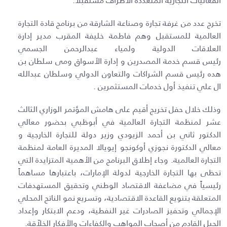
الفعاليات التجارية المتعددة الأطراف مستقبلاً.
تخرج عدد من غرفة تجارة وصناعة الشارقة من برنامج قادة التجارة
العالمية للمستقبل وهم فاطمة خليفة المقرب مدير إدارة
العلاقات الدولية و
لمياء عبدالرحمن الجسمي
ر
ئيس قسم خدمة المصدرين و إدارة الأسواق ومى سلطان بن
هده رئيس قسم الشراكات والتعاون الدولي وسلطان عبدالله
ال علي تنفيذ أول خدمات المستثمرين
.
وذلك خلال حفل تخريج أقيم على هامش المؤتمر الوزاري الثالث
عشر لمنظمة التجارة العالمية في أبوظبي بحضور معالي
الدكتور ثاني بن أحمد الزيودي وزير دولة للتجارة الخارجية و
معالي الدكتورة نجوزي أوكونجو إيويالا المديرة العامة لمنظمة
التجارة العالمية. وجاء إطلاق البرنامج من الأهمية المتزايدة التي
تحظى بها التجارة الخارجية لدولة الإمارات، باعتبارها مساهماً
رئيسياً في مضاعفة الاقتصاد الوطني وتحقيق المستهدفات
المتعلقة بتنويع القاعدة الاقتصادية، وتسريع نمو الناتج المحلي
الإجمالي وتحفيز الصادرات غير النفطية، ودعم الابتكار وإعداد
الجيل القادم من أصحاب المواهب والكفاءات والأفكار الخلاّقة.