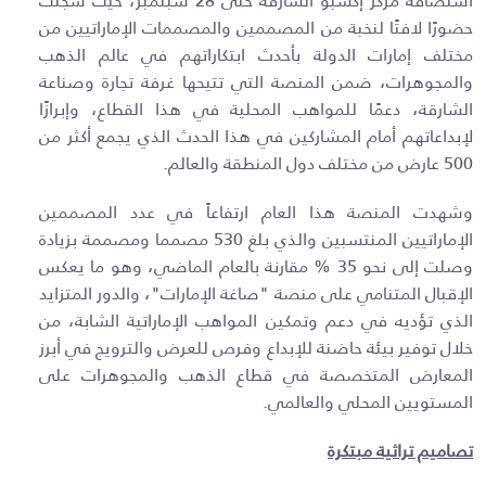
استضافه مركز إكسبو الشارقة حتى 28 سبتمبر، حيث سجلت
حضورًا لافتًا لنخبة من المصممين والمصممات الإماراتيين من
مختلف إمارات الدولة بأحدث ابتكاراتهم في عالم الذهب
والمجوهرات، ضمن المنصة التي تتيحها غرفة تجارة وصناعة
الشارقة، دعمًا للمواهب المحلية في هذا القطاع، وإبرازًا
لإبداعاتهم أمام المشاركين في هذا الحدث الذي يجمع أكثر من
500 عارض من مختلف دول المنطقة والعالم
.
وشهدت المنصة هذا العام ارتفاعاً في عدد المصممين
الإماراتيين المنتسبين والذي بلغ 530 مصمما ومصممة بزيادة
وصلت إلى نحو 35 % مقارنة بالعام الماضي، وهو ما يعكس
الإقبال المتنامي على منصة "صاغة الإمارات"، والدور المتزايد
الذي تؤديه في دعم وتمكين المواهب الإماراتية الشابة، من
خلال توفير بيئة حاضنة للإبداع وفرص للعرض والترويج في أبرز
المعارض المتخصصة في قطاع الذهب والمجوهرات على
المستويين المحلي والعالمي.
تصاميم تراثية مبتكرة