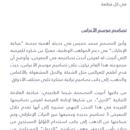
في كل قطعة.
تصاميم موسم الأعراس
وأبرز المصمم محمد خميس في حديثه أهمية منصة "صاغة
الإمارات" في دعم المواهب الوطنية، معبرًا عن شكره للفرصة
التي أتيحت له لعرض أحدث تصاميمه في المعرض، وأوضح أن
مجموعته هذا العام تركزت على تصاميم موسم الأعراس، حيث
قدم أطقم للعرائس مثل الشبكة والدبل المشغولة بالألماس
والذهب، إلى جانب تصاميم تراثية مبتكرة تلبي مختلف الأذواق.
من جانبها أعربت المصممة شيما الطنيجي، صاحبة العلامة
التجارية "الدري"، عن شكرها لإتاحة الفرصة لعرض تصاميمها
الفريدة في هذا الحدث المهم، مشيرة إلى أنها تقدم خلال
المعرض 3 تصاميم جديدة وجميعها تبرز التراث الإماراتي وتم
صناعتها من الذهب إلى جانب استخدام اللؤلؤ المستخرج من
مزارع رأس الخيمة، وهي تصاميم "الحيول" المستلهم من