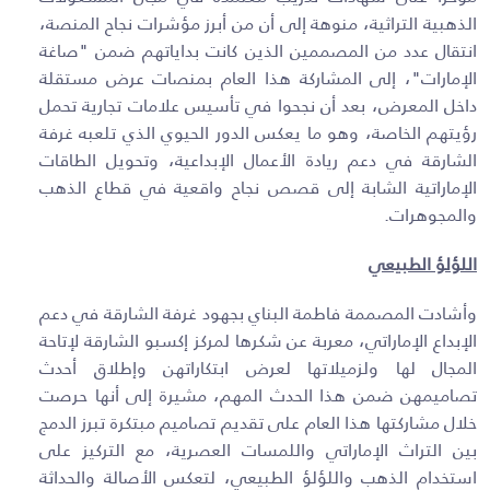
الذهبية التراثية، منوهة إلى أن من أبرز مؤشرات نجاح المنصة،
انتقال عدد من المصممين الذين كانت بداياتهم ضمن "صاغة
الإمارات"، إلى المشاركة هذا العام بمنصات عرض مستقلة
داخل المعرض، بعد أن نجحوا في تأسيس علامات تجارية تحمل
رؤيتهم الخاصة، وهو ما يعكس الدور الحيوي الذي تلعبه غرفة
الشارقة في دعم ريادة الأعمال الإبداعية، وتحويل الطاقات
الإماراتية الشابة إلى قصص نجاح واقعية في قطاع الذهب
والمجوهرات
.
اللؤلؤ الطبيعي
وأشادت المصممة فاطمة البناي بجهود غرفة الشارقة في دعم
الإبداع الإماراتي، معربة عن شكرها لمركز إكسبو الشارقة لإتاحة
المجال لها ولزميلاتها لعرض ابتكاراتهن وإطلاق أحدث
تصاميمهن ضمن هذا الحدث المهم، مشيرة إلى أنها حرصت
خلال مشاركتها هذا العام على تقديم تصاميم مبتكرة تبرز الدمج
بين التراث الإماراتي واللمسات العصرية، مع التركيز على
استخدام الذهب واللؤلؤ الطبيعي، لتعكس الأصالة والحداثة