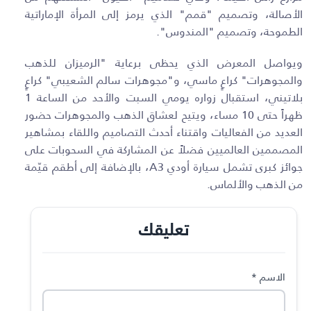
الأصالة، وتصميم "قمم" الذي يرمز إلى المرأة الإماراتية
الطموحة، وتصميم "المندوس".
ويواصل المعرض الذي يحظى برعاية "الرميزان للذهب
والمجوهرات" كراعٍ ماسي، و"مجوهرات سالم الشعيبي" كراعٍ
بلاتيني، استقبال زواره يومي السبت والأحد من الساعة 1
ظهراً حتى 10 مساء، ويتيح لعشاق الذهب والمجوهرات حضور
العديد من الفعاليات واقتناء أحدث التصاميم واللقاء بمشاهير
المصممين العالميين فضلاً عن المشاركة في السحوبات على
جوائز كبرى تشمل سيارة أودي
A3
، بالإضافة إلى أطقم قيّمة
من الذهب والألماس.
تعليقك
الاسم
*