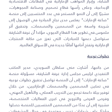
الشابة، وإبراز المواهب الإماراتية في القطاعات الاقتصادية
الإبداعية، وعلى رأسها قطاع تصميم وصناعة المجوهرات،
مشيرًا إلى أن النمو المستمر في عدد المنتسبين إلى منصة
"صاغة الإمارات" يعكس مدى نجاح المبادرة في الوصول إلى
شريحة واسعة من المصممين والمصممات، وتحقيق أثر
ملموس في تطوير هذا القطاع الحيوي، مؤكدا ًأن غرفة الشارقة
ستواصل دعمها للمبادرات التي تعزز من مكانة المنتجات
الإماراتية وتفتح أمامها آفاقًا جديدة في الأسواق العالمية.
خطوات نوعية
من جانبها، أشارت منى سلطان السويدي، مدير المكتب
التنفيذي لرئيس مجلس إدارة غرفة الشارقة، مسؤولة منصة
"صاغة الإمارات
"
إلى أن المنصة تواصل تحقيق خطوات نوعية
في تمكين المصممين والمصممات الإماراتيين، من خلال
توفير بيئة داعمة تجمع بين التدريب العملي، والتأهيل المهني،
وفرص العرض والترويج في كبرى الفعاليات المتخصصة،
مشيرة إلى أن عددًا من المصممين المنتسبين للمنصة حصلوا
مؤخرًا على شهادات تدريب معتمدة في مجال المشغولات