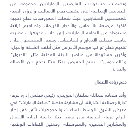
وتضمنت مشغولات العارضين الإماراتيين مجموعة من
التصاميم الإبداعية التي عكست تنوع الأساليب والرؤى الفنية
للمصممين المشاركين، حيث شملت المعروضات قطع ذهبية
فاخرة مرصعة بالألماس والأحجار الكريمة، وتصاميم تراثية
مستوحاة من الثقافة الإماراتية، إلى جانب مجوهرات عصرية
تناسب مختلف الأذواق والمناسبات، وحرص المصممون على
تقديم قطع تواكب موسم الأعراس مثل أطقم الشبكة والدبل،
وأخرى مستوحاة من عناصر البيئة المحلية مثل "الحيول"
و"المندوس"، ليمنح المعرض بعدًا فنيًا يجمع بين الأصالة
والحداثة
.
دعم ريادة الأعمال
وأكد سعادة عبدالله سلطان العويس، رئيس مجلس إدارة غرفة
تجارة وصناعة الشارقة، أن مشاركة منصة "صاغة الإمارات" في
معرض الشرق الأوسط للساعات والمجوهرات تأتي في إطار
التزام غرفة الشارقة في توفير بيئة داعمة لريادة الأعمال
والمشاريع الصغيرة والمتوسطة، وتمكين الكفاءات الوطنية