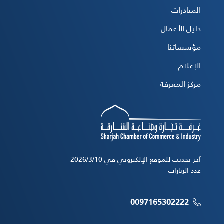
المبادرات
دليل الأعمال
مؤسساتنا
الإعلام
مركز المعرفة
آخر تحديث للموقع الإلكتروني في 10‏‏/3‏‏/2026
عدد الزيارات
0097165302222