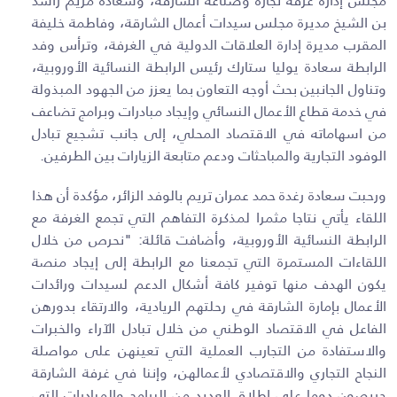
مجلس إدارة غرفة تجارة وصناعة الشارقة، وسعادة مريم راشد
بن الشيخ مديرة مجلس سيدات أعمال الشارقة، وفاطمة خليفة
المقرب مديرة إدارة العلاقات الدولية في الغرفة، وترأس وفد
الرابطة سعادة يوليا ستارك رئيس الرابطة النسائية الأوروبية،
وتناول الجانبين بحث أوجه التعاون بما يعزز من الجهود المبذولة
في خدمة قطاع الأعمال النسائي وإيجاد مبادرات وبرامج تضاعف
من اسهاماته في الاقتصاد المحلي، إلى جانب تشجيع تبادل
الوفود التجارية والمباحثات ودعم متابعة الزيارات بين الطرفين.
ورحبت سعادة رغدة حمد عمران تريم بالوفد الزائر، مؤكدة أن هذا
اللقاء يأتي نتاجا مثمرا لمذكرة التفاهم التي تجمع الغرفة مع
الرابطة النسائية الأوروبية، وأضافت قائلة: "نحرص من خلال
اللقاءات المستمرة التي تجمعنا مع الرابطة إلى إيجاد منصة
يكون الهدف منها توفير كافة أشكال الدعم لسيدات ورائدات
الأعمال بإمارة الشارقة في رحلتهم الريادية، والارتقاء بدورهن
الفاعل في الاقتصاد الوطني من خلال تبادل الآراء والخبرات
والاستفادة من التجارب العملية التي تعينهن على مواصلة
النجاح التجاري والاقتصادي لأعمالهن، وإننا في غرفة الشارقة
حريصون دوما على إطلاق العديد من البرامج والمبادرات التي