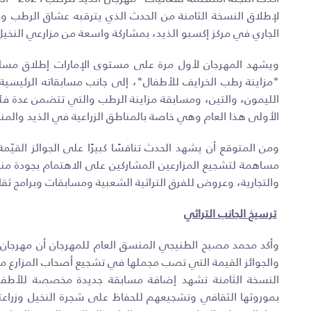
الجاري في مركز إكسبو الذيد، بمشاركة واسعة من مزارعي النخيل 
ويشهد المهرجان لأول مرة على مستوى الإمارات إطلاق مس
"مزاينة رطب الخرايف للأطفال"، إلى جانب مسابقاته الرئيس
الليمون، والتين، ومسابقة مزاينة الرطب والتي تتضمن عدة فئ
الأولى هذا العام وهي خاصة بالمناطق الزراعية في الذيد والم
مساهمة لتشجيع المزارعين المشاركين على الاهتمام بجودة منتج
والتجارية، وعروض للفرق التراثية الشعبية ومسابقات وبرامج ثقا
ترسيخ الجانب التراثي
وأكد محمد مصبح الطنيجي المنسق العام للمهرجان أن مهرجان ا
والجوائز القيمة التي تصب مجملها في تشجيع أصحاب المزارع من م
النسخة الثامنة تشهد إضافة مسابقة جديدة مخصصة للأطفال 
بموروثها الثقافي وتشجيعهم للحفاظ على شجرة النخيل وزراعت