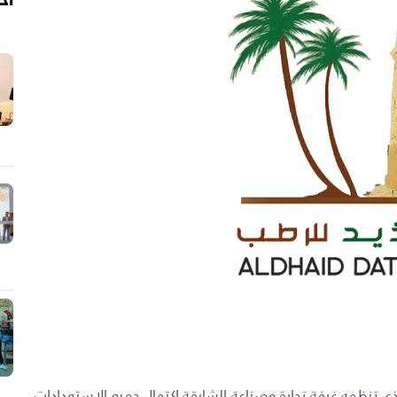
لجنة المنظمة لفعاليات "مهرجان الذيد للرطب 2024" الذي تنظمه غرفة تجارة وصناعة الشارقة اكتمال جميع الاستعدادات