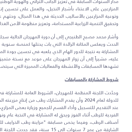
مدار السنوات السابقة في تعزيز الجانب التراثي والهوية الوطني
المزارعين على الاعتناء بأشجار النخيل، والعمل على تحسين إنت
وتوعية المزارعين بالأساليب الحديثة في هذا المجال، وحثهم على 
وتحقيق التنمية الزراعية المستدامة، وتعزيز منظومة الأمن الغذ
وأشار محمد مصبح الطنيجي إلى أن دورة المهرجان الحالية سجلت
الحدث ويعكس المكانة الرائدة التي بات يحتلها كمنصة سنوية م
المشاركة به نتيجة للدور الهام الذي يلعبه في تحسين جودة المن
عليه، مشيراً إلى أن زوار المهرجان على موعد مع نسخة متميز
تشهدها المسابقات والأنشطة والفعاليات المميزة التي سيتضمن
شروط المشاركة بالمسابقات
وحدّدت اللجنة المنظمة للمهرجان، الشروط العامة للمشاركة ف
للدولة لعام 2024 وأن يقدم المشارك رطب من إنتاج م
عند التقديم للتسجيل وأداء القسم للجميع وزيارة بعض المزارع
الفردية للرطب أثناء الفوز ويحق له المشاركة في النخبة عام ون
أصناف الرطب، وفيما يخص مسابقة "مزاينة رطب الخرايف للأ
الشارقة من عمر 7 سنوات الى 15 سنة