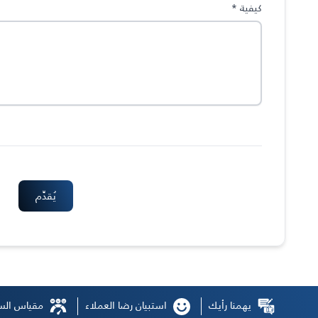
كيفية
*
يهمنا رأيك
استبيان رضا العملاء
مقياس السع