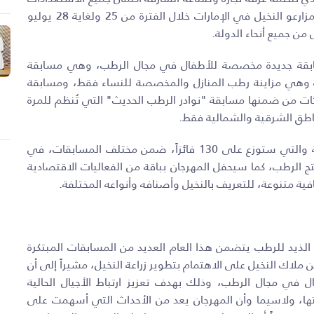
لإطلاق النسخة الثامنة من الحدث الذي يترقبه عشاق الرطب ومزارعو النخيل في الإمارات خلال الفترة من 25 ولغاية 28 يوليو
من جميع أنحاء الدولة
.
ابقة جديدة مخصصة للأطفال في مجال الرطب، وهي مسابقة
ية وهي مزاينة رطب المنازل والمخصصة للنساء فقط، ومسابقة
ات من ضمنها مسابقة "نوادر الرطب الحديث" التي تُنظم للمرة
ناطق الشرقية والشمالية فقط.
ومن المتوقع أن يشهد الحدث تنافسًا كبيرًا على الجوائز القيّمة والتي ستوزع على 130 فائزاً، ضمن مختلف المسابقات، في
 الرطب، كما سيحفل المهرجان بباقة من الفعاليات الاقتصادية
فية متنوعة، للتعريف بالنخيل وأصنافه وأنواعه المختلفة.
لذيد للرطب يتضمن هذا العام العديد من المسابقات المبتكرة
لاك النخيل على الاهتمام بتطوير زراعة النخيل، مشيراً إلى أن
في مجال الرطب، وذلك بهدف تعزيز ارتباط الأجيال الحالية
ها، ولاسيما وأن المهرجان يعد من الأحداث التي أسهمت على