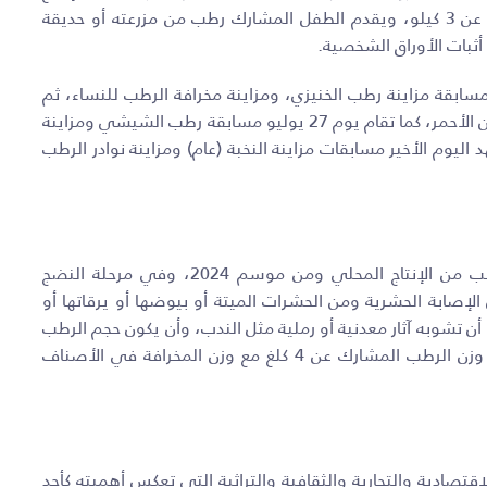
المحلي لعام 2024، وأن يكون من نوع الخرايف ولا يقل الوزن عن 3 كيلو، ويقدم الطفل المشارك رطب من مزرعته أو حديقة
أثبات الأوراق الشخصية.
ت المهرجان يوم الخميس 25 يوليو هي مسابقة مزاينة رطب الخنيزي، ومزاينة مخرافة الرطب للنساء، ثم
تقام يوم 26 يوليو مسابقة مزاينة رطب الخلاص، ومسابقة التين الأحمر، كما تقام يوم 27 يوليو مسابقة رطب الشيشي ومزاينة
يوم الأخير مسابقات مزاينة النخبة (عام) ومزاينة نوادر الرطب
وتتضمن مواصفات الرطب ومعايير المسابقة، بأن يكون الرطب من الإنتاج المحلي ومن موسم 2024، وفي مرحلة النضج
ن 50%، وأن يخلو الرطب من الإصابة الحشرية ومن الحشرات الميتة أو بيوضها أو يرقاتها أو
أن تشوبه آثار معدنية أو رملية مثل الندب، وأن يكون حجم الرطب
مناسباً، وأن لا يحتوي على ثمار غير مكتملة النضج، وألا يقل وزن الرطب المشارك عن 4 كلغ مع وزن المخرافة في الأصناف
قتصادية والتجارية والثقافية والتراثية التي تعكس أهميته كأحد