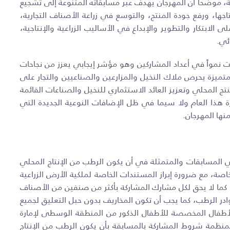
ة، موضحاً أن المهرجان يهدف عبر مسابقاته المتنوعة إلى تشجيع
اجها، ورفع جودة المنتج، والتوسع في زراعة الأصناف التجارية،
الابتكار والتطوير والإبداع في الأساليب الزراعية والإنتاجية،
ائي
.
 نمواً في أعداد المشاركين وهو مؤشر إيجابي يعزز من نجاحات
تميزة يحرص ملاك النخيل والمزارعين والصناعيين والتجار على
تج المحلي وتعزيز العائد الاستثماري للنخيل والصناعات القائمة
ة هذا العام ولا سيما في ظل الإضافات النوعية الجديدة التي
ها المهرجان.
ي المسابقات والمتمثلة في أن يكون الرطب من الإنتاج المحلي
زرعته الخاصة، مع ضرورة إبراز المستندات الخاصة لملكية الأرض الزراعية
، كما لا يحق لكل مشارك المشاركة بأكثر من صنفين من الأصناف
وادر الرطب، كما يجب أن تكون المخاريف بدون حبل التعليق لجميع
طفال المخصصة للأطفال الذكور من المنطقة الوسطى لإمارة
، فقد حددت اللجنة المنظمة شروط المشاركة بالمسابقة بأن يكون الرطب من الإنتاج