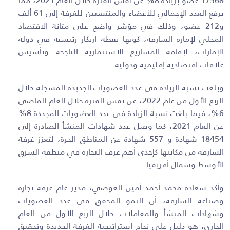
17568 عضو بزيادة 8% عن نفس الفترة خلال العام 2021، مما
يرفع العدد الإجمالي للأعضاء والمنتسبين للغرفة إلى 61 ألف
و212 عضو، وذلك في مؤشر واضح على متانة الاقتصاد
المحلي لإمارة الشارقة، كونها نقطة ارتكاز رئيسية في دولة
الإمارات، لإقامة المشاريع الاستثمارية الناجحة وتأسيس
علاقات اقتصادية إقليمية ودولية
.
وبلغت نسبة الزيادة في عدد العضويات الجديدة المسجلة خلال
الربع الأول من عام 2022، عن نفس الفترة خلال العام الماضي
6%، فيما بلغت نسبة الزيادة في عدد العضويات المجددة 8%
عن العام 2021، كما وصل عدد شهادات المنشأ الصادرة إلى
18454 شهادة و 557 شهادة عن المناطق الحرة، لتعزز غرفة
الشارقة من مكانتها كإحدى أهم غرف التجارة في منطقة الشرق
الأوسط وشمال أفريقيا
.
وأكد سعادة محمد أحمد أمين العوضي، مدير عام غرفة تجارة
وصناعة الشارقة، أن النمو المحقق في عدد العضويات
وشهادات المنشأ والمعاملات خلال الربع الأول من العام
الجاري، هو دليل على نجاح استراتيجية الغرفة الجديدة وتحقيق