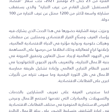
الفترة من 23 حتى 25 نوفمبر 2021، تحت شعار "اقتصاد
المستقبل: الجيل القادم من غرف التجارة" والذي يستقطب
مشاركة واسعة لأكثر من 1200 ممثل عن غرف التجارة من 100
دولة.
وعززت غرفة الشارقة حضورها في هذا الحدث الذي يشارك فيه
رؤساء الغرف وصنّاع القرار الاقتصادي وممثلين عن منظمات
وهيئات حكومية ودولية مؤثرة في الحياة الاقتصادية العالمية،
بإعلانها كراعٍ لفعالياته وذلك انطلاقا من حرصها على المساهمة
في الجهود العالمية لإيجاد سبل التعاون وتحقيق المرونة في
بنية الأعمال التجارية، والتعريف بالدور الحيوي للتكنولوجيا في
تغيير النظام التجاري العالمي وإعادة تشكيل طريقة ممارسة
الأعمال في ظل الثورة الرقمية وما سوف تتركه من تأثيرات
كبرى على القطاعات الاقتصادية.
كما ستحرص الغرفة على تعريف المشاركين بالخدمات
والتسهيلات والمبادرات التي تقدمها لمجتمع الأعمال وعرض
الفرص الاستثمارية المتوفرة في مختلف القطاعات الاقتصادية
في إمارة الشارقة، وتسليط الضوء على بيئة الأعمال الرائدة