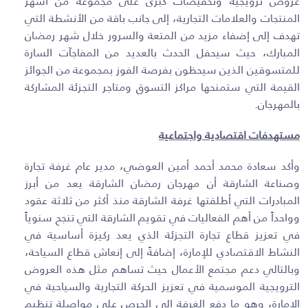
عروض ترويجية وتخفيضات كبرى على مجموعة من أشهر
المنتجات والعلامات التجارية، إلى جانب باقة من الأنشطة التي
تهدف إلى إضفاء مزيد من المتعة والسرور خلال شهر رمضان
المبارك، حيث سيحفل الحدث بالعديد من المفاجآت السارة
للمتسوقين الذين سيحظون بفرصة الفوز بمجموعة من الجوائز
القيمة التي ستمنحها مراكز التسوق ومتاجر التجزئة المشاركة
بالمهرجان.
مستهدفات اقتصادية واجتماعية
وأكد سعادة محمد أحمد أمين العوضي، مدير عام غرفة تجارة
وصناعة الشارقة أن مهرجان رمضان الشارقة يعد من أبرز
المبادرات التي أطلقتها غرفة الشارقة منذ أكثر من ثلاثة عقود
وواحداً من أهم الفعاليات في تقويم الشارقة التي تنجح سنوياً
في تعزيز قطاع تجارة التجزئة الذي يعد ركيزة أساسية في
النشاط الاقتصادي للإمارة، إضافةً إلى إنعاش قطاع السياحة،
وبالتالي دعم مجتمع الأعمال حيث تساهم مثل هذه العروض
الترويجية الموسمية في تعزيز الحركة التجارية والسياحية في
الإمارة، وهو ما دفع الغرفة إلى الحرص على مواصلة تنظيم