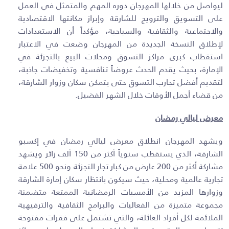
ليواصل من خلالها المهرجان دوره المهم والمتمثل في العمل
على التسويق والترويج للشارقة وإبراز مكانتها الاقتصادية
والاجتماعية والثقافية والسياحية، مؤكداً أن الاستعدادات
لإطلاق النسخة الجديدة من المهرجان وضعت في الاعتبار
استقطاب كبرى مراكز التسوق ومحلات البيع بالتجزئة في
الإمارة، بحيث يقدم الحدث عروضاً تنافسية وتخفيضات جاذبة،
لتقديم أفضل تجارب التسوق حتى يتمكن سكان وزوار الشارقة،
من قضاء أجمل الأوقات خلال الشهر الفضيل
.
معرض ليالي رمضان
ويشهد المهرجان انطلاق معرض ليالي رمضان في إكسبو
الشارقة، الذي يستقطب سنوياً أكثر من 150 ألف زائر ويشهد
مشاركة أكثر من 200 عارض من كبار تجار التجزئة ونحو 500 علامة
تجارية عالمية ومحلية، حيث سيكون بانتظار سكان إمارة الشارقة
وزوارها المزيد من ال
أمسيات الرمضانية الم
متعة متضمنة
مجموعة متميزة من الفعاليات والبرامج الثقافية والترفيهية
الملائمة لكل أفراد العائلة، والتي تشتمل على فقرات مفتوحة