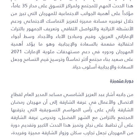
هذا الحدث المهم للمجتمع ولمراكز التسوق على مدار 35 عاماً،
مؤكداً على أهمية الجوانب الاجتماعية للمهرجان التي تبرز من
خلال توفيره مساحة مميزة لتعزيز التماسك الاجتماعي ودعم
الأنشطة التراثية والتواصل الثقافي وتعريف الجمهور بالتراث
الإماراتي العريق، وقيم ومبادئ الآباء والأجداد وسط أجواء
احتفالية مفعمة بالسعادة والإيجابية وهو ما يؤكد أهمية
المهرجان ودوره في دعم مستهدفات مئوية الإمارات 2071
على صعيد بناء مجتمع أكثر تماسكًا وترسيخ قيم التسامح وجعل
السعادة والإيجابية أسلوب حياة.
دورة متميزة
من جانبه أشار عبد العزيز الشامسي مساعد المدير العام لقطاع
الاتصال والأعمال في غرفة الشارقة إلى أن مهرجان رمضان
الشارقة يأتي على رأس المواسم التسويقية التي يترقبها
المجتمع بالتزامن مع الشهر الفضيل، وتحرص غرفة الشارقة
على أن تحافظ على نجاح وتميز هذا الحدث الكبير وتقديم دورة
من المهرجان تجعل تجارب سكان وزوار الشارقة مميزة وفريدة،