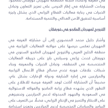
في الغرفة وأعضاء اللجنة المنظمة لمهرجان خورفكان للمانجو،
وجاءت المشاركة في إطار الحرص على تعزيز التعاون وتبادل
الخبرات في رعاية فعاليات القطاع الزراعي الذي يشكل ركيزة
أساسية لتحقيق الأمن الغذائي والتنمية المستدامة
.
الترويج لمهرجان المانجو في خورفكان
وأشار خليل محمد المنصوري إلى أن مشاركة الغرفة في
المهرجان تعكس حرصها على مواكبة الفعاليات الزراعية في
منطقة الخليج العربي والترويج لمهرجان المانجو السنوي في
خورفكان كحدث زراعي وسياحي بارز على خريطة الفعاليات
المتخصصة في المنطقة، وتبادل الخبرات والمعرفة وبناء
شبكات علاقات قوية تخدم مصالح قطاع الأعمال الزراعية
والمزارعين في إمارة الشارقة ودولة الإمارات بشكل عام،
مضيفاً أن المشاركة أتاحت لوفد الغرفة فرصة للاطلاع على
التطور الذي يشهده قطاع زراعة المانجو والفواكه الاستوائية
في السعودية والجهود المبذولة لدعم المزارعين وتحفيزهم
على الابتكار والتميز في الإنتاج الزراعي، فضلًا عن التعرف على
البرامج والمبادرات المخصصة لدعم المزارعين وتعزيز استدامة