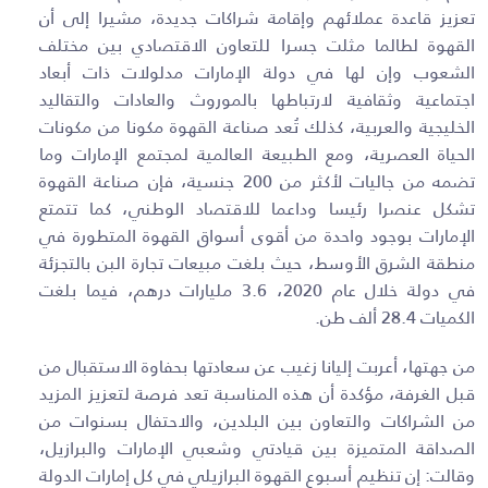
تعزيز قاعدة عملائهم وإقامة شراكات جديدة، مشيرا إلى أن
القهوة لطالما مثلت جسرا للتعاون الاقتصادي بين مختلف
الشعوب وإن لها في دولة الإمارات مدلولات ذات أبعاد
اجتماعية وثقافية لارتباطها بالموروث والعادات والتقاليد
الخليجية والعربية، كذلك تُعد صناعة القهوة مكونا من مكونات
الحياة العصرية، ومع الطبيعة العالمية لمجتمع الإمارات وما
تضمه من جاليات لأكثر من 200 جنسية، فإن صناعة القهوة
تشكل عنصرا رئيسا وداعما للاقتصاد الوطني، كما تتمتع
الإمارات بوجود واحدة من أقوى أسواق القهوة المتطورة في
منطقة الشرق الأوسط، حيث بلغت مبيعات تجارة البن بالتجزئة
في دولة خلال عام 2020، 3.6 مليارات درهم، فيما بلغت
الكميات 28.4 ألف طن
.
من جهتها، أعربت إليانا زغيب عن سعادتها بحفاوة الاستقبال من
قبل الغرفة، مؤكدة أن هذه المناسبة تعد فرصة لتعزيز المزيد
من الشراكات والتعاون بين البلدين، والاحتفال بسنوات من
الصداقة المتميزة بين قيادتي وشعبي الإمارات والبرازيل،
وقالت: إن تنظيم أسبوع القهوة البرازيلي في كل إمارات الدولة