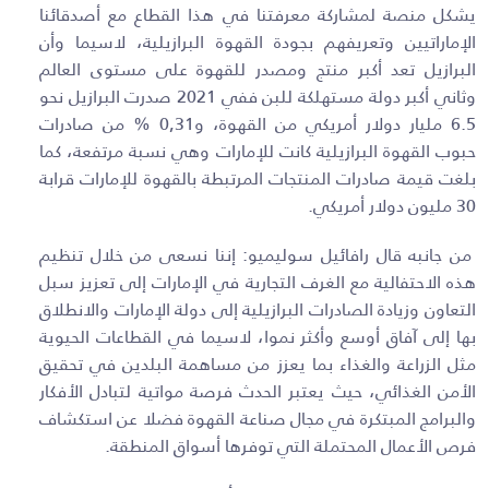
يشكل منصة لمشاركة معرفتنا في هذا القطاع مع أصدقائنا
الإماراتيين وتعريفهم بجودة القهوة البرازيلية، لاسيما وأن
البرازيل تعد أكبر منتج ومصدر للقهوة على مستوى العالم
وثاني أكبر دولة مستهلكة للبن ففي 2021 صدرت البرازيل نحو
6.5 مليار دولار أمريكي من القهوة، و0,31 % من صادرات
حبوب القهوة البرازيلية كانت للإمارات وهي نسبة مرتفعة، كما
بلغت قيمة صادرات المنتجات المرتبطة بالقهوة للإمارات قرابة
30 مليون دولار أمريكي.
من جانبه قال رافائيل سوليميو: إننا نسعى من خلال تنظيم
هذه الاحتفالية مع الغرف التجارية في الإمارات إلى تعزيز سبل
التعاون وزيادة الصادرات البرازيلية إلى دولة الإمارات والانطلاق
بها إلى آفاق أوسع وأكثر نموا، لاسيما في القطاعات الحيوية
مثل الزراعة والغذاء بما يعزز من مساهمة البلدين في تحقيق
الأمن الغذائي، حيث يعتبر الحدث فرصة مواتية لتبادل الأفكار
والبرامج المبتكرة في مجال صناعة القهوة فضلا عن استكشاف
فرص الأعمال المحتملة التي توفرها أسواق المنطقة.