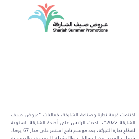
اختتمت غرفة تجارة وصناعة الشارقة، فعاليات "عروض صيف
الشارقة 2022"، الحدث الرئيس على أجندة الشارقة السنوية
لقطاع تجارة التجزئة، بعد موسم ناجح استمر على مدار 67 يوما،
شملت العديد من الفعاليات والأنشطة الترفيهية والترويجية