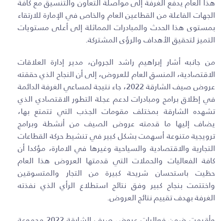
هذا العام يدفع الغرفة إلى مواصلة التعاون والتنسيق مع كافة
الجهات الفاعلة من القطاعين العام والخاص في الإمارة للارتقاء
بمستوى هذا الحدث والمبادرات المماثلة إلى أعلى مستويات
التميز لتحقيق الأهداف والرؤى المشتركة.
من جانبه أشار إبراهيم راشد الجروان، مدير إدارة العلاقات
الاقتصادية، المنسق العام للعروض، إلى أن النجاح الذي حققته
عروض صيف الشارقة 2022، جاء نتيجة لمساعي الغرفة الدائمة
في إطلاق برامج ومبادرات لدعم عجلة التطور الاقتصادي الذي
تشهده الشارقة بمختلف مقومات الجذب التي تتمتع بها،
يضاف إليها ما قدمته عروض الصيف من أنشطة وبرامج
ترويجية متنوعة أسهمت بشكل كبير في تنشيط حركة القطاعات
التجارية والاقتصادية والسياحية وغيرها في الامارة، مؤكدا أن
كافة الفعاليات والحملات التي قدمتها العروض هذا العام
حظيت باستحسان شريحة كبيرة من التجار والمتسوقين
واختتمت بنجاح كبير وفق نتائج استطلاع الرأي الذي نفذته
الغرفة بهدف تقييم نتائج العروض.
وأقيمت ضمن فعاليات عروض صيف الشارقة 2022 مجموعة