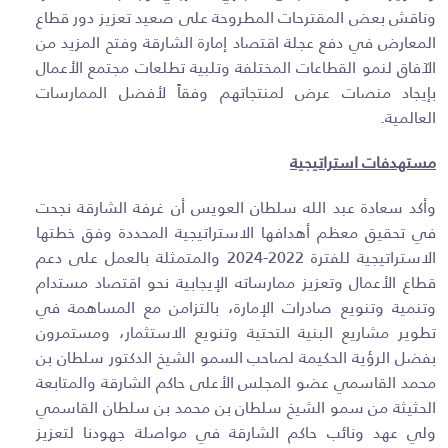
وناقش بعض المقترحات المطروحة على صعيد تعزيز دور قطاع
المعارض في دفع عجلة اقتصاد إمارة الشارقة وفتح المزيد من
الآفاق لنمو القطاعات المختلفة وتلبية تطلعات مجتمع الأعمال
بإيجاد منصات عرض لمنتجاتهم وفقاً لأفضل الممارسات
العالمية.
مستهدفات استراتيجية
وأكد سعادة عبد الله سلطان العويس أن غرفة الشارقة نجحت
في تحقيق معظم أهدافها الاستراتيجية المحددة وفق خطتها
الاستراتيجية للفترة 2022-2024 والمتمثلة بالعمل على دعم
قطاع الأعمال وتعزيز ممارساته الإيجابية نحو اقتصاد مستدام
وتنمية وتنويع صادرات الإمارة، بالتزامن مع المساهمة في
تطوير مشاريع البنية التحتية وتنويع الاستثمار، ومستمرون
بفضل الرؤية الحكيمة لصاحب السمو الشيخ الدكتور سلطان بن
محمد القاسمي عضو المجلس الأعلى حاكم الشارقة والمتابعة
الحثيثة من سمو الشيخ سلطان بن محمد بن سلطان القاسمي
ولي عهد ونائب حاكم الشارقة في مواصلة جهودنا لتعزيز