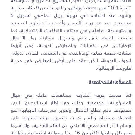
افتتحت الغرفة مقرًا جديدًا لمركز المشاريع الصغيرة والمتوسطة
"تجارة 101" في مدينة خورفكان، والذي تضمن 9 مكاتب تجارية
وشهد منذ افتتاحه في نهاية إبريل الماضي تسجيل 5
منتسبين جدد من رواد الأعمال وأصحاب المشاريع الصغيرة
والمتوسطة العاملين في مختلف القطاعات الاقتصادية، كما
حرصت الغرفة على دعم وتسهيل مشاركة رواد الأعمال
الإماراتيين في الفعاليات والمعارض الدولية، ومن أبرزها
مشاركة منصة صاغة الإماراتيين، في المعرض التجاري الدولي
للحرف اليدوية، الذي عقد على أرض المعارض في مدينة
فلورنسا الإيطالية.
المسؤولية المجتمعية
كما قدمت غرفة الشارقة مساهمات فاعلة في مجال
المسؤولية المجتمعية وذلك في إطار استراتيجيتها التي
تستهدف دعم قطاع الأعمال وتعزيز ممارساته الإيجابية نحو
اقتصاد مستدام والتي تكللت بحصول غرفة الشارقة على
وسام الأثر المجتمعي الاتحادي عن الفئة الفضية، ولا سيما
في ظل رعايتها لأكثر من 16 حدثًا وفعالية اقتصادية وثقافية