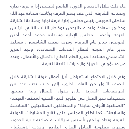
جاء ذلك خلال الاجتماع الدوري التاسع لمجلس إدارة غرفة تجارة
وصناعة الشارقة الذي عُقد بمقر الغرفة برئاسة سعادة عبد الله
سلطان العويس رئيس مجلس إدارة غرفة تجارة وصناعة الشارقة
وحضور سعادة وليد عبدالرحمن بوخاطر النائب الثاني لرئيس
الغرفة وأعضاء مجلس الإدارة وسعادة محمد أحمد أمين
العوضي مدير عام الغرفة، ومريم سيف الشامسي، مساعد
مدير عام الغرفة لقطاع الخدمات المساندة، وعبد العزيز
الشامسي مساعد المدير العام لقطاع الاتصال والأعمال، وعدد
من مسؤولي الأجهزة والإدارات التابعة للغرفة.
وتم خلال الاجتماع استعراض أبرز أعمال غرفة الشارقة خلال
النصف الأول من العام الجاري، إلى جانب بحث عدد من
الموضوعات المدرجة على جدول الأعمال ومن ضمنها
مستجدات سير العمل في تطوير البنية التحتية لمنطقة النهضة
"الصناعية الأولى سابقاً" والمنطقتين الصناعيتين "السادسة
والسابعة"، كما اطلع المجلس على نتائج المشاركات الدولية
للغرفة ونجاحاتها في تأسيس شراكات اقتصادية عابرة للحدود،
وتطوير منظومة التبادل التجاري الخارجي وجذب الاستثمار،