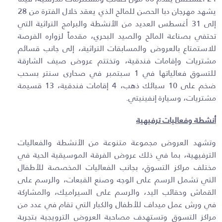
يشهد مهرجان دبا الحصن للمالح الذي يعقد خلال الفترة من 28
إلى 31 أغسطس العديد من الأنشطة والبرامج التراثية التي
تحتفي بصناعة المالح والصيد البحري، مقدماً لزواره الفرصة
للاستمتاع بالعروض والمسابقات التراثيةـ، إلى جانب قسائم
مشتريات وإقامات فندقية، وتختتم عروض صيف الشارقة
للتسوق فعالياتها في 1 سبتمبر في صحارى سنتر بسحب
ضخم على 10 سبائك ذهب، 4 إقامات فندقية، 13 قسيمة
مشتريات، وسيارة إنفينيتي.
أنشطة وفعاليات ترفيهية
وتشهد العروض مجموعة متنوعة من الأنشطة والفعاليات
الترفيهية، بما في ذلك عروض الفرقة الموسيقية الحية في
مختلف مراكز التسوق، بجانب الفعاليات المخصصة للأطفال
التي تشمل الرسم على الوجه وصنع القبعات، والرسم على
القماش وحقائب اليد، والرسم على السيراميك، والمشاركة
في ورش عمل ميداف للأطفال والكبار التي تقام في عدد من
مراكز التسوق وتستهدف مصاحبة العروض الترويجية بتجربة