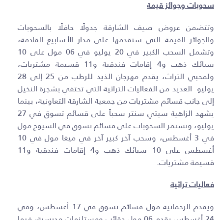
سحوبات وجوائز قيمة
وتتضمن عروض صيف الشارقة جدولًا حافلًا بالسحوبات
والجوائز القيمة التي ستقدمها على مدار الأسابيع القادمة،
وتشمل السحب الكبير في 20 يوليو في 06 مول على 10
سبائك ذهب و4 إقامات فندقية و11 قسيمة مشتريات،
ولمحبي التراث، يقدم مهرجان الذيد للرطب من 25 إلى 28
يوليو العديد من الفعاليات التراثية التي تحتفي بشجرة النخيل
إلى جانب قسائم مشتريات من جمعية الشارقة التعاونية، بينما
يشهد الزاهية سيتي سنتر سحباً على قسائم تسوق في 27
يوليو، وتستمر السحوبات على قسائم تسوق في السيوح مول
في 3 أغسطس، وسحب آخر كبير آخر في ميغا مول في 10
أغسطس على 10 سبائك ذهب و4 إقامات فندقية و11
قسيمة مشتريات
.
فعاليات تراثية
ويقدم الرحمانية مول قسائم تسوق في 17 أغسطس، وفي
24 أغسطس يقدم 06 مول حقائب ومستلزمات مدرسية، فيما