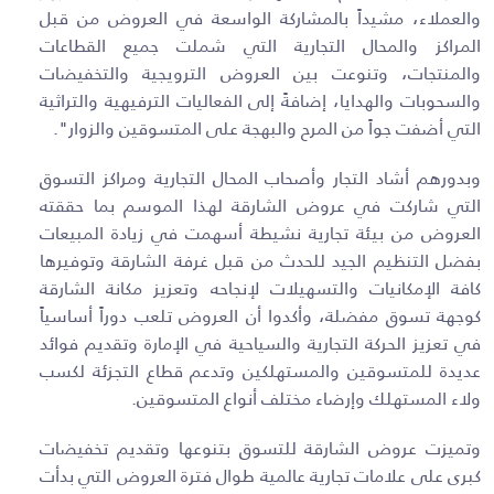
والعملاء، مشيداً بالمشاركة الواسعة في العروض من قبل
المراكز والمحال التجارية التي شملت جميع القطاعات
والمنتجات، وتنوعت بين العروض الترويجية والتخفيضات
والسحوبات والهدايا، إضافةً إلى الفعاليات الترفيهية والتراثية
التي أضفت جواً من المرح والبهجة على المتسوقين والزوار
"
.
وبدورهم أشاد التجار وأصحاب المحال التجارية ومراكز التسوق
التي شاركت في عروض الشارقة لهذا الموسم بما حققته
العروض من بيئة تجارية نشيطة أسهمت في زيادة المبيعات
بفضل التنظيم الجيد للحدث من قبل غرفة الشارقة وتوفيرها
كافة الإمكانيات والتسهيلات لإنجاحه وتعزيز مكانة الشارقة
كوجهة تسوق مفضلة، وأكدوا أن العروض تلعب دوراً أساسياً
في تعزيز الحركة التجارية والسياحية في الإمارة وتقديم فوائد
عديدة للمتسوقين والمستهلكين وتدعم قطاع التجزئة لكسب
ولاء المستهلك وإرضاء مختلف أنواع المتسوقين.
وتميزت عروض الشارقة للتسوق بتنوعها وتقديم تخفيضات
كبرى على علامات تجارية عالمية طوال فترة العروض التي بدأت