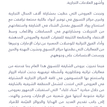
وأشهر العلامات التجارية.
ونجحت العروض التي حظيت بمشاركة آلاف المحال التجارية
وكبرى مراكز التسوق في توفير أجواء عائلية ممتعة ترافقت مع
استمتاع رواد التسوق بفصل الشتاء في الشارقة واستفادتهم
من التنزيلات ومشاركتهم في المسابقات والألعاب وسط
الاحتفاء والمتابعة الكثيفة للفقرات الفنية والعروض المدهشة
وأداء الفرق التراثية للوصلات المعبرة عن تراث الإمارات وغيرها
من الفعاليات التي نظمتها مراكز التسوق ونشرت البهجة والمرح
ورسمت الابتسامات على وجوههم.
فيما تميزت عروض الشارقة للتسوق هذا العام بما قدمته من
فعاليات تراثية وفلكلورية وأنشطة ترفيهية جذبت انتباه الزوار
واستمتع بها المتسوقون في كافة المراكز التجارية المشتركة
في العروض التي امتدت لتشمل المنطقة الشرقية بالشارقة
من خلال مبادرة "شتاء كلباء" التي استقبلت الجمهور بعروض
تراثية متنوعة أحيتها فرق شعبية من الإمارات ومصر والهند،
إلى جانب تقديم العديد من الهدايا والجوائز القيّمة للأفراد