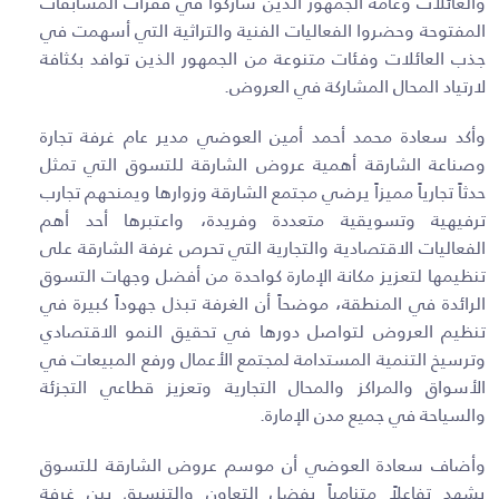
والعائلات وعامة الجمهور الذين شاركوا في فقرات المسابقات
المفتوحة وحضروا الفعاليات الفنية والتراثية التي أسهمت في
جذب العائلات وفئات متنوعة من الجمهور الذين توافد بكثافة
لارتياد المحال المشاركة في العروض.
وأكد سعادة محمد أحمد أمين العوضي مدير عام غرفة تجارة
وصناعة الشارقة أهمية عروض الشارقة للتسوق التي تمثل
حدثاً تجارياً مميزاً يرضي مجتمع الشارقة وزوارها ويمنحهم تجارب
ترفيهية وتسويقية متعددة وفريدة، واعتبرها أحد أهم
الفعاليات الاقتصادية والتجارية التي تحرص غرفة الشارقة على
تنظيمها لتعزيز مكانة الإمارة كواحدة من أفضل وجهات التسوق
الرائدة في المنطقة، موضحاً أن الغرفة تبذل جهوداً كبيرة في
تنظيم العروض لتواصل دورها في تحقيق النمو الاقتصادي
وترسيخ التنمية المستدامة لمجتمع الأعمال ورفع المبيعات في
الأسواق والمراكز والمحال التجارية وتعزيز قطاعي التجزئة
والسياحة في جميع مدن الإمارة.
وأضاف سعادة العوضي أن موسم عروض الشارقة للتسوق
يشهد تفاعلاً متنامياً بفضل التعاون والتنسيق بين غرفة