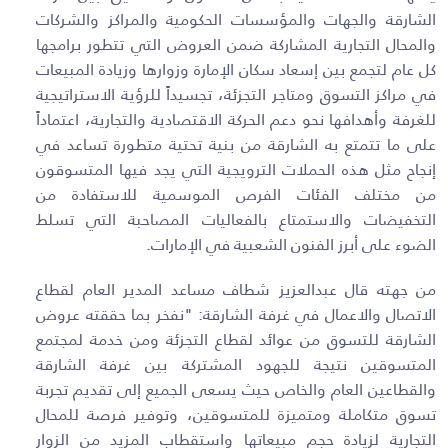
الشارقة والجهات والمؤسسات الحكومية والمراكز والشركات
والمحال التجارية المشاركة ضمن العروض التي تتطور برامجها
كل عام لتجمع بين إسعاد سكان الإمارة وزوارها وزيادة المبيعات
في مراكز التسوق ومتاجر التجزئة، تجسيداً للرؤية الاستراتيجية
للغرفة وأهدافها نحو دعم الحركة الاقتصادية والتجارية، اعتماداً
على ما تتمتع به الشارقة من بنية تحتية متطورة تساعد في
إنجاح مثل هذه الحملات الترويجية التي يجد فيها المتسوقون
من مختلف الفئات الفرص الموسمية للاستفادة من
التخفيضات والاستمتاع بالفعاليات المصاحبة التي تسلط
الضوء على أبرز الفنون الشعبية في الإمارات.
من جهته قال عبدالعزيز شطاف مساعد المدير العام لقطاع
الاتصال والاعمال في غرفة الشارقة: "نفخر بما حققته عروض
الشارقة للتسوق من عوائد لقطاع التجزئة ومن خدمة لمجتمع
المتسوقين نتيجة للجهود المشتركة بين غرفة الشارقة
والقطاعين العام والخاص حيث يسعى الجميع إلى تقديم تجربة
تسوق متكاملة ومتميزة للمتسوقين، وتوفير فرصة للمحال
التجارية لزيادة حجم مبيعاتها واستقطاب المزيد من الزوار