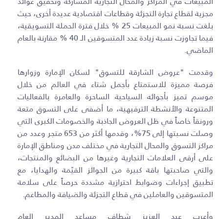
المبيعات في المراكز والمحال التجارية المشاركة وتحقيق عوائد
مجزية لقطاع تجارة التجزئة وقطاعات اقتصادية عديدة أخرى، حيث
بلغت نسبة نمو المبيعات 25 % خلال فترة الحملة التسويقية،
فيما تجاوزت نسبة زيادة عدد المتسوقين الـ 40 % مقارنة بالعام
الماضي.
وقدمت "عروض الشارقة للتسوق" لسكان الإمارة وزوارها
فرصة مميزة للاستمتاع بأجمل شتاء في العالم من خلال
موسم تميز بأجوائه السياحية الساحرة والعامرة بالفعاليات
المتنوعة والأنشطة الترفيهية، ما أضفى على التسوق متعة
ورونقاً خاصاً في ظل العروض الجاذبة والخصومات الكبرى التي
وصلت نسبتها إلى 75%، وقدمها أكثر من 653 متجر وعدد من
مراكز التسوق والمحال التجارية في مختلف مدن ومناطق الإمارة
على أرقى العلامات التجارية وغيرها من البضائع والمنتجات،
والتي صاحبتها باقة كبيرة من الجوائز القيّمة والهدايا، مع
تطبيق إجراءات وضوابط احترازية مشددة حرصاً على سلامة
المتسوقين والعاملين في قطاع التجزئة والضيافة والمطاعم.
وأعرب عبد العزيز شطاف مساعد المدير العام