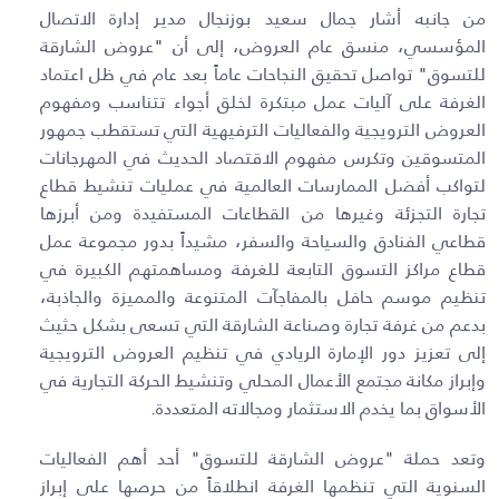
من جانبه أشار جمال سعيد بوزنجال مدير إدارة الاتصال
المؤسسي، منسق عام العروض، إلى أن "عروض الشارقة
للتسوق" تواصل تحقيق النجاحات عاماً بعد عام في ظل اعتماد
الغرفة على آليات عمل مبتكرة لخلق أجواء تتناسب ومفهوم
العروض الترويجية والفعاليات الترفيهية التي تستقطب جمهور
المتسوقين وتكرس مفهوم الاقتصاد الحديث في المهرجانات
لتواكب أفضل الممارسات العالمية في عمليات تنشيط قطاع
تجارة التجزئة وغيرها من القطاعات المستفيدة ومن أبرزها
قطاعي الفنادق والسياحة والسفر، مشيداً بدور مجموعة عمل
قطاع مراكز التسوق التابعة للغرفة ومساهمتهم الكبيرة في
تنظيم موسم حافل بالمفاجآت المتنوعة والمميزة والجاذبة،
بدعم من غرفة تجارة وصناعة الشارقة التي تسعى بشكل حثيث
إلى تعزيز دور الإمارة الريادي في تنظيم العروض الترويجية
وإبراز مكانة مجتمع الأعمال المحلي وتنشيط الحركة التجارية في
الأسواق بما يخدم الاستثمار ومجالاته المتعددة.
وتعد حملة "عروض الشارقة للتسوق" أحد أهم الفعاليات
السنوية التي تنظمها الغرفة انطلاقاً من حرصها على إبراز