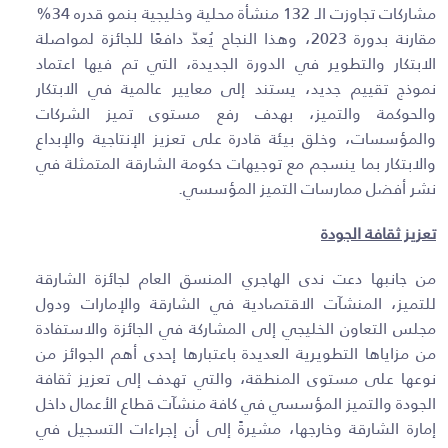
مشاركات تجاوزت الـ 132 منشأة محلية وخليجية بنمو قدره 34%
مقارنة بدورة 2023، وهذا النجاح يُعدّ دافعًا للجائزة لمواصلة
الابتكار والتطوير في الدورة الجديدة، التي تم فيها اعتماد
نموذج تقييم جديد، يستند إلى معايير عالمية في الابتكار
والحوكمة والتميز، بهدف رفع مستوى تميز الشركات
والمؤسسات، وخلق بيئة قادرة على تعزيز الإنتاجية والإبداع
والابتكار بما ينسجم مع توجيهات حكومة الشارقة المتمثلة في
نشر أفضل ممارسات التميز المؤسسي.
تعزيز ثقافة الجودة
من جانبها دعت ندى الهاجري المنسق العام لجائزة الشارقة
للتميز، المنشآت الاقتصادية في الشارقة والإمارات ودول
مجلس التعاون الخليجي إلى المشاركة في الجائزة والاستفادة
من مزاياها التطويرية العديدة باعتبارها إحدى أهم الجوائز من
نوعها على مستوى المنطقة، والتي تهدف إلى تعزيز ثقافة
الجودة والتميز المؤسسي في كافة منشآت قطاع الأعمال داخل
إمارة الشارقة وخارجها، مشيرةً إلى أن إجراءات التسجيل في