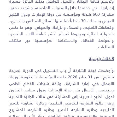
وترسيخ ثقافة الابتكار والتميز، لتواصل بذلك الجائزة مسيرة
إنجازاتها التي حققتها خلال السنوات الماضية، وشهدت فيها
مشاركة 600 شركة ومؤسسة من دولة الإمارات ودول الخليج
العربي وشملت 30 قطاعاً بما فيها القطاع الصناعي والتجاري،
وقطاعات التعليم، والصحة، والزراعة، والمهني، وهو ما عكس
شمولية الجائزة ودوروها كمحفّز لنشر ثقافة الأداء المتميز،
والحوكمة الفعالة، والاستدامة المؤسسية عبر مختلف
القطاعات.
8 فئات رئيسية
وأوضحت غرفة الشارقة أن باب التسجيل في الدورة الجديدة
مفتوح حتى 31 يناير 2026 داعية المؤسسات الحكومية ورواد
الأعمال في إمارة الشارقة، وكافة شركات القطاع الخاص
ومجتمعي الأعمال في دولة الإمارات ودول مجلس التعاون
لدول الخليج العربية إلى المشاركة في فئات الجائزة الثمانية
وهي جائزة الشارقة للتوطين الخليجية وجائزة الشارقة للتميز
الخليجية وجائزة الشارقة للتميز وجائزة الشارقة للمشاريع
الصغيرة والمتوسطة وجائزة الشارقة لرواد الأعمال وجائزة