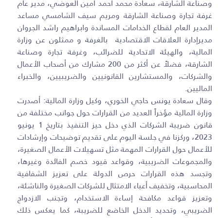
وصناعة الشارقة، سعادة محمد أحمد أمين العوضي، مدير عام
غرفة تجارة وصناعة الشارقة ومريم سيف الشامسي مساعد
المدير العام لقطاع الخدامات المساندة وابراهيم راشد الجروان
مديرإدارة العلاقات الاقتصادية بالغرفة و ممثلون عن وزارة
المالية، والهيئة الاتحادية للضرائب، وغرفة تجارة وصناعة
الشارقة، فضلاً عن أكثر من 200 مشارك من أصحاب الأعمال
والشركات، والمستشارين القانونيين والضريبيين، والخبراء
الماليين
.
وقال سعادة يونس حاجي الخوري، وكيل وزارة المالية: أصدرت
وزارة المالية مؤخراً العديد من القرارات حول جوانب مختلفة من
قانون ضريبة الشركات الذي دخل حيز التنفيذ بتاريخ 1 يونيو
2023، وركزنا في جلسة اليوم على تقديم توضيحات وإرشادات
للأعمال حول القرارات المهمة مثل تسهيلات الأعمال الصغيرة،
والمجموعات الضريبية، وقواعد قيود خصم الفائدة وغيرها،
وتجسد هذه القرارات حرص الدولة على تعزيز الشفافية
المحاسبية، وتخفيف أعباء الامتثال للشركات الصغيرة والناشئة،
وتعزيز قواعد مكافحة إساءة الاستخدام، وتجنب الازدواج
الضريبي، وتحديد الدخل الخاضع للضريبة، كما يعكس ذلك