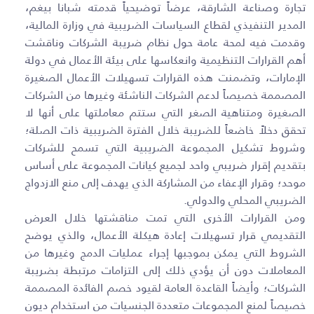
تجارة وصناعة الشارقة، عرضاً توضيحياً قدمته شبانا بيغم،
المدير التنفيذي لقطاع السياسات الضريبية في وزارة المالية،
وقدمت فيه لمحة عامة حول نظام ضريبة الشركات وناقشت
أهم القرارات التنظيمية وانعكاسها على بيئة الأعمال في دولة
الإمارات، وتضمنت هذه القرارات تسهيلات الأعمال الصغيرة
المصممة خصيصاً لدعم الشركات الناشئة وغيرها من الشركات
الصغيرة ومتناهية الصغر التي ستتم معاملتها على أنها لا
تحقق دخلاً خاضعاً للضريبة خلال الفترة الضريبية ذات الصلة؛
وشروط تشكيل المجموعة الضريبية التي تسمح للشركات
بتقديم إقرار ضريبي واحد لجميع كيانات المجموعة على أساس
موحد؛ وقرار الإعفاء من المشاركة الذي يهدف إلى منع الازدواج
الضريبي المحلي والدولي
.
ومن القرارات الأخرى التي تمت مناقشتها خلال العرض
التقديمي قرار تسهيلات إعادة هيكلة الأعمال، والذي يوضح
الشروط التي يمكن بموجبها إجراء عمليات الدمج وغيرها من
المعاملات دون أن يؤدي ذلك إلى التزامات مرتبطة بضريبة
الشركات؛ وأيضاً القاعدة العامة لقيود خصم الفائدة المصممة
خصيصاً لمنع المجموعات متعددة الجنسيات من استخدام ديون