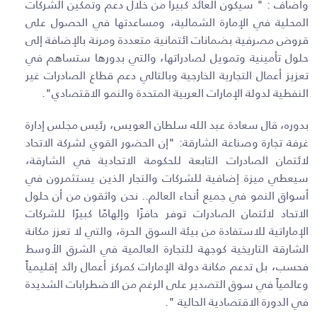
وأضاف : " سيكون العائد كبيرا من خلال دعم وتمكين الشركات
المحلية في الإمارة الشمالية، ومساعدتها في الحصول على
قروض مصرفية بضمانات ائتمانية متعددة ومرنة بالإضافة إلى
حلول تأمينية وتمويل لصادراتها، والتي بدورها ستساهم في
تعزيز أعمال التجارية الخارجية وبالتالي دعم قطاع الصادرات غير
النفطية لدولة الإمارات العربية المتحدة والنمو الاقتصادي".
بدوره، قال سعادة عبد الله سلطان العويس، رئيس مجلس إدارة
غرفة تجارة وصناعة الشارقة: "إن الحضور القوي لشركة الاتحاد
لائتمان الصادرات التابعة للحكومة الاتحادية في الشارقة،
سيعطي ميزة إضافية للشركات والتجار الذين يستثمرون في
أسواق النمو في جميع أنحاء العالم.. نحن واثقون من أن حلول
الاتحاد لائتمان الصادرات توفر حافزًا وإلهامًا كبيرًا للشركات
الإماراتية للاستفادة من بيئة السوق الحرة، والتي لا تعزز مكانة
الشارقة التاريخية كوجهة للتجارة العالمية في الشرق الأوسط
فحسب، بل تدعم مكانة دولة الإمارات كمركز أعمال رائد إقليمياً
وعالمياً في سوق التصدير على الرغم من الاضطرابات الشديدة
في الدورة الاقتصادية الحالية ".