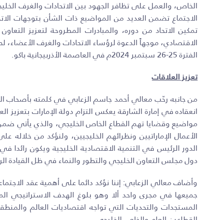
الخاص، والعمل على تظافر الجهود بين الاتحادات والغرف الخليج
الاجتماع تضمن العديد من المواضيع ذات الشأن بتوجهات الاتحا
تمكين الاتحاد من دوره، والمبادرات المطروحة لتعزيز التعاو
الاقتصادي، موجهاً الدعوة لرؤساء الاتحادات والغرف الأعضاء، لح
الفترة 25-26 سبتمبر 2024م في العاصمة الأذربيجانية باكو.
تعزيز العلاقات
من جانبه رحّب معالي أحمد جاسم الزعابي في كلمته بأصحاب السع
انعقاده في إمارة الشارقة يعكس التزام دولة الإمارات بتعزيز ال
مواضيع وقضايا تهم القطاع الخاص الخليجي، والذي يأتي ضمن ت
الأعمال الإماراتيين ونظرائهم الخليجيين، ولنؤكد من خلاله 
الدور الرئيس في التنمية الاقتصادية الخليجية ويكون رائدا ف
دول مجلس التعاون الخليجي والتطور والنماء في ظل القيادة الر
وأضاف معالي الزعابي: إننا نؤكد دائما على أهمية عقد الاجتماع
جميعها في مجرى واحد ألا وهو بلوغ الهدف الاستراتيجي ال
المستجدات والتحديات التي تواجه اقتصاديات العالم والمنطق
القطاعين العام والخاص الخليجي.