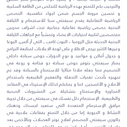
والترحيب بكم للتمتع بهذه الرياضة للتخلص من الطاقة السلبية
و تحسين مرونة الجسم ضمن اجواء تنافسية. الحصص
الرياضية التفاعلية يقدم سيفنتي سبا للاستجمام و اللياقة
البدنية حصص رياضية تفاعلية جماعية تحت اشراف مدربين
متخصصين لتلبية احتياجات الاعضاء وتمشياً مع اتجاهات اللياقة
البدنية الحديثة مثل الزومبا ، البوت كامب , التي آر أكس, اليوغا
وغيرها الكثير يرجى الاطلاع على لوحة الاعلانات لمتابعة البرامج
و جدول أماكن و مواعيد و نوع الدورات حوض سباحة داخلي
يمتاز سيفنتي بتوفر حوض سباحة ذو فخامة و روعة في
التصميم مما جعله ملاذا مثاليا للاستمتاع بالسباحة وقد تم
تجهيزه بأحدث تقنيات التدفئة والتعقيم الطبيعية باستخدام
الأملاح و الأكسجين. كما و يمكنكم كذلك الإسترخاء في المقاعد
المجاورة والإستمتاع بتشكيلة من المشروبات الصحية
والطبيعية. الإستجمام دلل نفسك في سيفنتي من خلال تجربة
مرافق الإستجمام المتعددة التي ستعيد لجسدك وذهنك
النشاط و الحيوية إما من خلال التمتع بفقاعات علاجية في
جاكوزي سيفنتي المصمم لعلاج توتر العضلات وبالأخص بعد
جلسات التدريب ، أو إن كنت تسعى للتخلص من السموم في