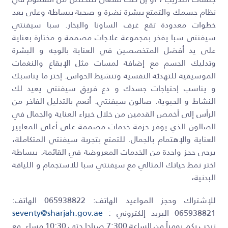
نظام جسمك والتمتع ببشرة نضرة و صحية ببساطة وعلى بعد
خطوات معدودة تقع غرف الساونا والبخار. سبا سيفنتي
سيفنتي سبا يفخر بمجموعة علاجات مصممة و مختارة بعناية
على يد أفضل المتخصصين في العناية بالوجه و البشرة
وتدليك الجسم مع إضافة لمسات مثل الإيقاع والنغمات
الموسيقية للتهدئة النفسية وتنشيط الحواس. إختر ما يناسبك
و يناسب إحتياجات جسدك و دع فريق سيفنتي يعيد لك
النشاط و الحيوية. صالون سيفنتي: أنعم بالتدليل الفاخر من
الرأس إلى أخمص القدمين من خلال خبراء العناية والجمال في
الصالون الذي يوفر حزمة خدمات مصممة على أعلى المعايير
العناية والإهتمام بالجمال. للتمتع بتجربة سيفنتي المتكاملة،
يرجى حجز واحدة من الخدمات المعروضة في القائمة. ببساطة
اختر نمط حياتك المثالي مع سيفنتي سبا للاستجمام و اللياقة
البدنية،
للإشتراك وحجز المواعيد الهاتف: 065938822 الهاتف:
065938821 البريد إلكتروني :
seventy@sharjah.gov.ae
نرحب بكم يومياً من الساعة 7:300 صباحا حتى 10:30 مساء. مع