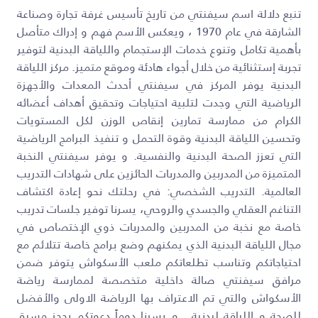
تنبع دلالة اسم سيفنتي من تاريخ تأسيس غرفة تجارة وصناعة
الشارقة في عام 1970 ، ويعكس الأسم فهم و إدراك متأصل
بأهمية تكامل وتنوع خدمات الإستجمام واللياقة البدنية لتوفير
تجربة إستثنائية من خلال أجواء هادئة وموقع متميز. مركز اللياقة
البدنية يوفر المركز في سيفنتي أحدث المعدات والأجهزة
الرياضية التي وجدت لتلبية احتياجات وتحقيق أهداف أعضائه
الكرام من ممارسة تمارين إنقاص الوزن لكل المستويات
وتحسين اللياقة البدنية وقوة التحمل و تنفيذ البرامج الرياضية
التي تعزز الصحة البدنية والنفسية. و يوفر سيفنتي النخبة
المتميزة من المدربين والمدربات الحائزين على شهادات التدريب
العالمية. التدريب الشخصي: في رحلتك نحو إعادة اكتشاف
التناغم العقلي والجسدي والروحي، يسرنا توفير جلسات تدريب
خاصة مع نخبة من المدربين والمدربات ذوي الإختصاص في
مجال اللياقة البدنية الذي يمكنهم وضع برامج خاصة تتلائم مع
احتياجاتكم وتناسب تطلعاتكم ملعب الأسكواش يتوفر ضمن
مرافق سيفنتي صالة داخلية متخصصة لممارسة رياضة
الأسكواش والتي تم الاعتراف بها الرياضة الاولى والأفضل
للصحة و اللياقة لبدنية . و يسرنا دوماً دعوتكم بحجز مسبق