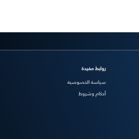
سعادة / ناصر مصبح أحمد الطنيجي
سعادة / علي عبيد علي الزعابي
حليمة حميد علي العويس
روابط مفيدة
سياسة الخصوصية
أحكام وشروط