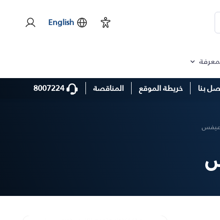
English
لمعرفة
سعادة / عبدالله سلطان العويس
8007224
صل بنا
خريطة الموقع
المناقصة
سعادة / الشيخ ماجد بن فيصل بن خالد
القاسمي
دعيفس
سعادة / وليد عبدالرحمن بو خاطر
س
سعادة / زياد محمود خير الله الحجي
سعادة / أحمد محمد عبيد النابودة
سعادة / جمال محمد سلطان بن هويدن